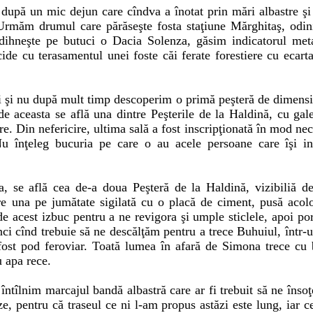
, după un mic dejun care cîndva a înotat prin mări albastre şi
 Urmăm drumul care părăseşte fosta staţiune Mărghitaş, odini
odihneşte pe butuci o Dacia Solenza, găsim indicatorul metal
ide cu terasamentul unei foste căi ferate forestiere cu ecart
 şi nu după mult timp descoperim o primă peşteră de dimensi
de aceasta se află una dintre Peşterile de la Haldină, cu gale
e. Din nefericire, ultima sală a fost inscripţionată în mod neci
Nu înţeleg bucuria pe care o au acele persoane care îşi i
, se află cea de-a doua Peşteră de la Haldină, vizibiliă d
are una pe jumătate sigilată cu o placă de ciment, pusă acol
 de acest izbuc pentru a ne revigora şi umple sticlele, apoi p
i cînd trebuie să ne descălţăm pentru a trece Buhuiul, într-u
 fost pod feroviar. Toată lumea în afară de Simona trece cu 
u apa rece.
întîlnim marcajul bandă albastră care ar fi trebuit să ne îns
, pentru că traseul ce ni l-am propus astăzi este lung, iar ce