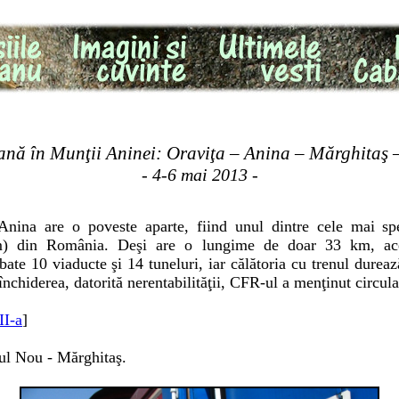
ană în Munţii Aninei: Oraviţa – Anina – Mărghitaş 
- 4-6 mai 2013 -
 Anina are o poveste aparte, fiind unul dintre cele mai s
) din România. Deşi are o lungime de doar 33 km, aceas
ate 10 viaducte şi 14 tuneluri, iar călătoria cu trenul dureaz
nchiderea, datorită nerentabilităţii, CFR-ul a menţinut circulaţ
II-a
]
şul Nou - Mărghitaş.