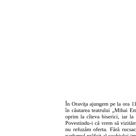
În Oraviţa ajungem pe la ora 11
în căutarea teatrului „Mihai Em
oprim la cîteva biserici, iar l
Povestindu-i că vrem să vizităm 
nu refuzăm oferta. Fără rucsac
parfumul prăfuit al vechiului im