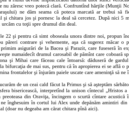
le nu zăresc vreo potecă clară. Confruntînd hărţile (Munţii Noş
raşului) ne dăm seama că poteca marcată ar trebui să fi
cul şi chitara jos şi pornesc la deal să cercetez. După nici 5
i urcăm cu toţii spre drumul din deal.
ele 22 şi pentru că simt oboseala unora dintre noi, propun î
u păreri contrare şi vehemente, aşa că sugerez măcar o 
rimim asigurări de la Bacea şi Parazit, care fuseseră în ex
 iveşte numaidecît drumul carosabil de pămînt care coboară sp
ona şi Mihai care făceau cale întoarsă: dăduseră de gardul 
la bifurcaţia de mai sus, pentru că în apropierea ei se află 
mina frontalelor şi înjurăm paiele uscate care ameninţă să ne î
ucurăm de un ceai cald făcut la Primus şi să aşteptăm sărbătoa
era bisericească, interpretînd la unison cîntecul „Hristos 
a preoteasa din Oraviţa, încingem o scurtă cîntare acustică în
i ne înghesuim în cortul lui Alex unde depănăm amintiri din 
al (doar nu degeaba am cărat chitara pînă aici).