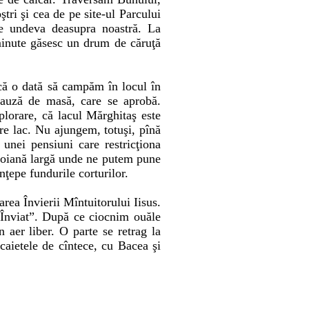
tri şi cea de pe site-ul Parcului
e undeva deasupra noastră. La
 minute găsesc un drum de căruţă
ncă o dată să campăm în locul în
pauză de masă, care se aprobă.
plorare, că lacul Mărghitaş este
re lac. Nu ajungem, totuşi, pînă
unei pensiuni care restricţiona
o poiană largă unde ne putem pune
nţepe fundurile corturilor.
rea Învierii Mîntuitorului Iisus.
a Înviat”. După ce ciocnim ouăle
 aer liber. O parte se retrag la
caietele de cîntece, cu Bacea şi