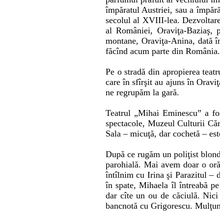
împăratul Austriei, sau a împărăt
secolul al XVIII-lea. Dezvoltarea
al României, Oraviţa-Baziaş, p
montane, Oraviţa-Anina, dată în
făcînd acum parte din România.
Pe o stradă din apropierea teatr
care în sfîrşit au ajuns în Oravi
ne regrupăm la gară.
Teatrul „Mihai Eminescu” a fos
spectacole, Muzeul Culturii Cără
Sala – micuţă, dar cochetă – est
După ce rugăm un poliţist blond 
parohială. Mai avem doar o oră 
întîlnim cu Irina şi Parazitul – 
în spate, Mihaela îl întreabă p
dar cîte un ou de căciulă. Nic
bancnotă cu Grigorescu. Mulţumi