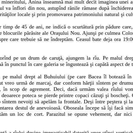
a mineritului, Anina înseamnă mai mult decît imaginea unei ap
l va înflori din nou, astupînd rănile rămase după închiderea
ităţilor locale şi prin promovarea patrimoniului natural şi cult
ier timp de 45 de ani, ne indică o scurtătură prin pădure care
e blocurile părăsite ale Oraşului Nou. Ajunşi pe culmea Col
pre care trebuie să ne îndreptăm. Ceasul bate deja ora 19:0
rînd pe un drum de caruţă, ajungem la rîu. Pe malul drept
ă în punctul în care galeria se îngustează şi capătă aspect de
 pe malul drept al Buhuiului (pe care Bacea îl botează în 
t vreo urmă de marcaj, dar conform hărţii sîntem pe drumul
ui, în scop de agrement. Deci, dacă urmăm valea rîului vom
, deoarece poteca se pierde printre copaci căzuţi şi boscheţi.
mp sîntem nevoiţi să apelăm la frontale. Deşi între peştera şi 
ntarea destul de anevoioasă. Oboseala începe să îşi facă sim
tăm un loc de cort. Parazitul se opune vehement, dar nici
tă a rîului devine impracticabil datorită unor stînci vertica