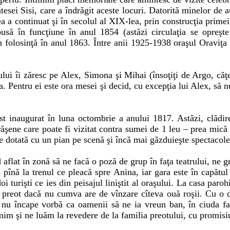
esei Sisi, care a îndrăgit aceste locuri. Datorită minelor de a
 a continuat şi în secolul al XIX-lea, prin construcţia primei 
usă în funcţiune în anul 1854 (astăzi circulaţia se opreşte
 folosinţă în anul 1863. Între anii 1925-1938 oraşul Oraviţa a
ului îi zăresc pe Alex, Simona şi Mihai (însoţiţi de Argo, căţe
ţa. Pentru ei este ora mesei şi decid, cu excepţia lui Alex, să 
t inaugurat în luna octombrie a anului 1817. Astăzi, clădire
şene care poate fi vizitat contra sumei de 1 leu – prea mică p
e dotată cu un pian pe scenă şi încă mai găzduieşte spectacol
aflat în zonă să ne facă o poză de grup în faţa teatrului, ne 
pînă la trenul ce pleacă spre Anina, iar gara este în capătul 
doi turişti ce ies din peisajul liniştit al oraşului. La casa paro
e preot dacă nu cumva are de vînzare cîteva ouă roşii. Cu o 
i nu încape vorbă ca oamenii să ne ia vreun ban, în ciuda fa
m şi ne luăm la revedere de la familia preotului, cu promisi