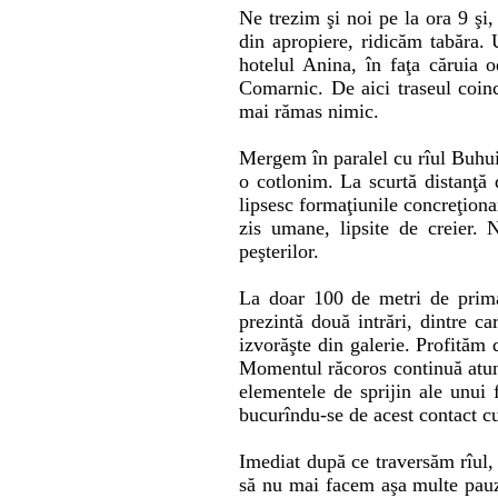
Ne trezim şi noi pe la ora 9 şi
din apropiere, ridicăm tabăra.
hotelul Anina, în faţa căruia 
Comarnic. De aici traseul coinc
mai rămas nimic.
Mergem în paralel cu rîul Buhui
o cotlonim. La scurtă distanţă 
lipsesc formaţiunile concreţionar
zis umane, lipsite de creier. 
peşterilor.
La doar 100 de metri de prima
prezintă două intrări, dintre c
izvorăşte din galerie. Profităm
Momentul răcoros continuă atunc
elementele de sprijin ale unui
bucurîndu-se de acest contact c
Imediat după ce traversăm rîul, 
să nu mai facem aşa multe pauze