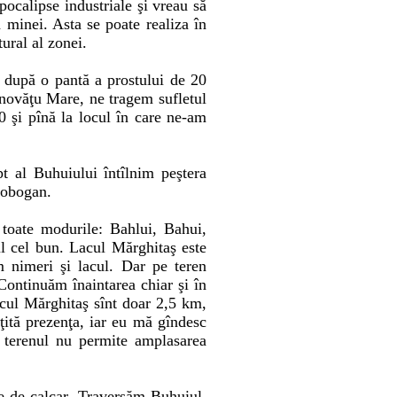
ocalipse industriale şi vreau să
 minei. Asta se poate realiza în
ural al zonei.
, după o pantă a prostului de 20
onovăţu Mare, ne tragem sufletul
0 şi pînă la locul în care ne-am
 al Buhuiului întîlnim peştera
 tobogan.
toate modurile: Bahlui, Bahui,
 cel bun. Lacul Mărghitaş este
 nimeri şi lacul. Dar pe teren
 Continuăm înaintarea chiar şi în
lacul Mărghitaş sînt doar 2,5 km,
ţită prezenţa, iar eu mă gîndesc
 terenul nu permite amplasarea
le de calcar. Traversăm Buhuiul,