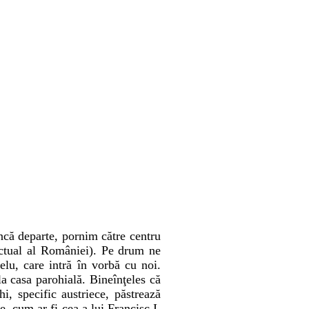
ncă departe, pornim către centru
 actual al României). Pe drum ne
elu, care intră în vorbă cu noi.
la casa parohială. Bineînţeles că
, specific austriece, păstrează
, cum ar fi cea a lui Francisc I,