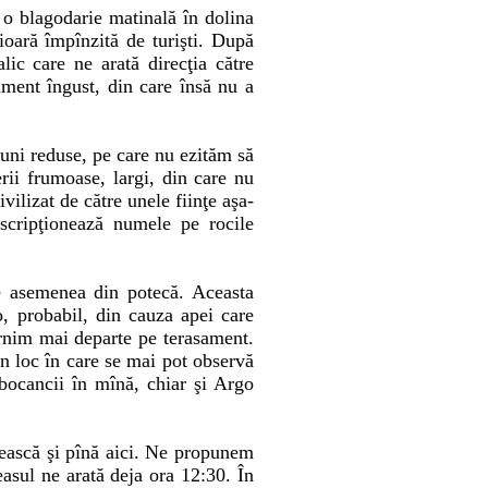
 o blagodarie matinală în dolina
oară împînzită de turişti. După
ic care ne arată direcţia către
ament îngust, din care însă nu a
uni reduse, pe care nu ezităm să
rii frumoase, largi, din care nu
vilizat de către unele fiinţe aşa-
nscripţionează numele pe rocile
e asemenea din potecă. Aceasta
o, probabil, din cauza apei care
ornim mai departe pe terasament.
n loc în care se mai pot observă
bocancii în mînă, chiar şi Argo
oţească şi pînă aici. Ne propunem
asul ne arată deja ora 12:30. În