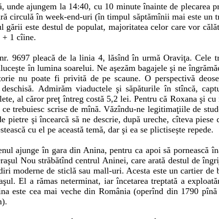
, unde ajungem la 14:40, cu 10 minute înainte de plecarea p
ră circulă în week-end-uri (în timpul săptămînii mai este un t
 gării este destul de populat, majoritatea celor care vor călăto
 + 1 cîine.
 nr. 9697 pleacă de la linia 4, lăsînd în urmă Oraviţa. Cele 
răluceşte în lumina soarelui. Ne aşezăm bagajele şi ne îngrămă
orie nu poate fi privită de pe scaune. O perspectivă deoseb
 deschisă. Admirăm viaductele şi săpăturile în stîncă, capt
bilete, al căror preţ întreg costă 5,2 lei. Pentru că Roxana şi 
e ce trebuiesc scrise de mînă. Văzîndu-ne legitimaţiile de stud
de pietre şi încearcă să ne descrie, după ureche, cîteva piese
tească cu el pe această temă, dar şi ea se plictiseşte repede.
enul ajunge în gara din Anina, pentru ca apoi să pornească î
aşul Nou străbătînd centrul Aninei, care arată destul de îngr
iri moderne de sticlă sau mall-uri. Acesta este un cartier de b
şul. El a rămas neterminat, iar încetarea treptată a exploatăr
nina este cea mai veche din România (operînd din 1790 pînă 
).