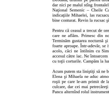
dar nici pe malul stîng frontale
Naţional Semenic – Cheile Ca
indicaţiile Mihaelei, las rucsa
bine conturat. Revin la rucsac ş
Pentru că ceasul a trecut de or
care ne aflăm. Primesc din no
Terminăm gustarea nocturnă şi p
foarte aproape. Într-adevăr, se
acolo, căci ne întilnim cu Sim
accesul către lac. Ne întoarcem 
cu toţii corturile. Campăm la lu
Acum putem sta liniştiţi să ne b
Elena şi Mihaela ne aduc atmosf
roşii pe care le-am primit de l
culcare, dar cei mai petrecăreţ
Pancu alternînd rolul instrument