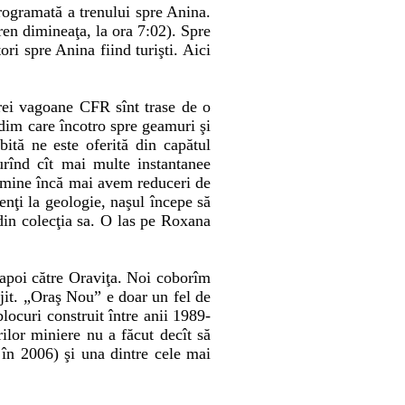
rogramată a trenului spre Anina.
ren dimineaţa, la ora 7:02). Spre
ri spre Anina fiind turişti. Aici
trei vagoane CFR sînt trase de o
dim care încotro spre geamuri şi
ită ne este oferită din capătul
urînd cît mai multe instantanee
cu mine încă mai avem reduceri de
enţi la geologie, naşul începe să
 din colecţia sa. O las pe Roxana
napoi către Oraviţa. Noi coborîm
ijit. „Oraş Nou” e doar un fel de
locuri construit între anii 1989-
ilor miniere nu a făcut decît să
în 2006) şi una dintre cele mai