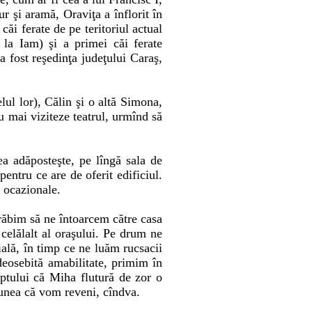
ur şi aramă, Oraviţa a înflorit în
căi ferate de pe teritoriul actual
 la Iam) şi a primei căi ferate
 fost reşedinţa judeţului Caraş,
lul lor), Călin şi o altă Simona,
nu mai viziteze teatrul, urmînd să
a adăposteşte, pe lîngă sala de
entru ce are de oferit edificiul.
e ocazionale.
grăbim să ne întoarcem către casa
celălalt al oraşului. Pe drum ne
hială, în timp ce ne luăm rucsacii
deosebită amabilitate, primim în
ptului că Miha flutură de zor o
unea că vom reveni, cîndva.