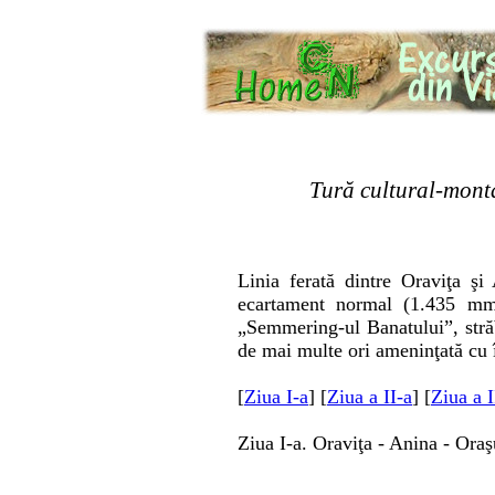
Tură cultural-mont
Linia ferată dintre Oraviţa şi
ecartament normal (1.435 mm
„Semmering-ul Banatului”, străb
de mai multe ori ameninţată cu î
[
Ziua I-a
] [
Ziua a II-a
] [
Ziua a I
Ziua I-a. Oraviţa - Anina - Ora