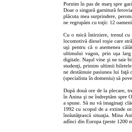
Pornim în pas de marş spre gară
Doar o singură garnitură ferovia
plăcuta mea surprindere, peronul
ne regrupăm cu toţii: 12 oameni
Cu o mică întirziere, trenul cu
locomotivă diesel roşie care st
uşi pentru că o asemenea călăt
ultimului vagon, prin uşa larg
digitale. Naşul vine şi ne taie 
studenţi, primim ultimii biletel
ne destăinuie pasiunea lui faţă 
(specialista în domeniu) să poves
După două ore de la plecare, tr
în Anina şi ne îndreptăm spre Or
a spune. Să nu vă imaginaţi clăd
1992 cu scopul de a extinde ora
înrăutăţească situaţia. Mina A
adînci din Europa (peste 1200 m